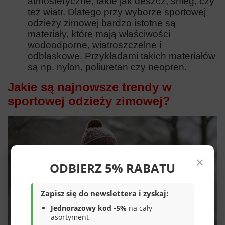
atmosferyczne, takie jak deszcz, śnieg, czy
też wiatr. Dlatego przy wyborze sportowej
odzieży zimowej bardzo istotne są
materiały, które mają właściwości
wodoodporne, wiatroszczelne i
odblaskowe. Przykładami takich materiałów
są np. nylon, poliuretan czy neopren.
Jakie są najnowsze trendy w
sportowej odzieży zimowej?
×
ODBIERZ 5% RABATU
Zapisz się do newslettera i zyskaj:
Jednorazowy kod -5%
na cały
asortyment