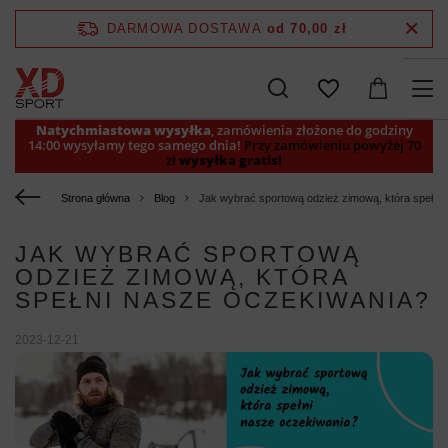
DARMOWA DOSTAWA
od 70,00 zł
Natychmiastowa wysyłka
, zamówienia złożone do godziny
14:00 wysyłamy tego samego dnia!
Przy zamówieniu powyżej 70
zł
wysyłka gratis!
Strona główna
Blog
Jak wybrać sportową odzież zimową, która spełni
JAK WYBRAĆ SPORTOWĄ
ODZIEŻ ZIMOWĄ, KTÓRA
SPEŁNI NASZE OCZEKIWANIA?
2023-12-21