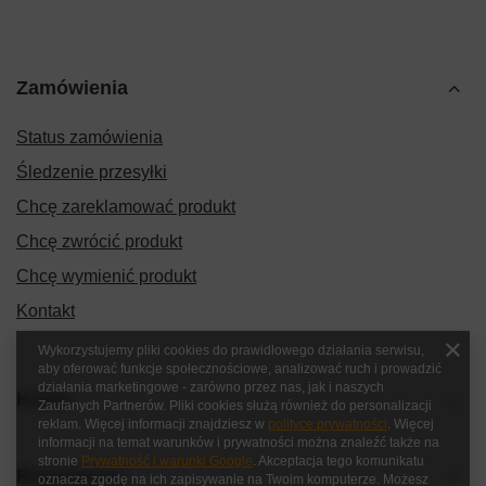
Zamówienia
Status zamówienia
Śledzenie przesyłki
Chcę zareklamować produkt
Chcę zwrócić produkt
Chcę wymienić produkt
Kontakt
Wykorzystujemy pliki cookies do prawidłowego działania serwisu,
aby oferować funkcje społecznościowe, analizować ruch i prowadzić
działania marketingowe - zarówno przez nas, jak i naszych
Konto
Zaufanych Partnerów. Pliki cookies służą również do personalizacji
reklam. Więcej informacji znajdziesz w
polityce prywatności
. Więcej
informacji na temat warunków i prywatności można znaleźć także na
stronie
Prywatność i warunki Google
. Akceptacja tego komunikatu
Regulaminy
oznacza zgodę na ich zapisywanie na Twoim komputerze. Możesz