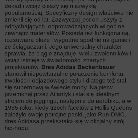
dekad i wciąż cieszy się niezwykłą
popularnością. Specyficzny design właściwie nie
zmienił się od lat. Zazwyczaj jest on uszyty
z
oddychających, odprowadzających wilgoć na
zewnątrz materiałów. Posiada też funkcjonalną,
rozsuwaną bluzę i wygodne spodnie na gumie i
ze ściągaczami. Jego uniwersalny charakter
sprawia, że ciągle znajduje wielu zwolenników i
wciąż istnieje w świadomości znanych
projektantów.
Dres Adidas Beckenbauer
stanowił niepowtarzalne połączenie komfortu,
trwałości i odjazdowego stylu i dlatego też stał
się supernową w świecie mody. Najpierw
przemknął przez Atlantyk i stał się idealnym
strojem do joggingu, następnie do aerobiku, a w
1985 roku, kiedy trzech facetów z Hollis Queens
założyło swoje potrójne paski, jako Run-DMC,
dres Adidasa przekształcił się w oficjalny strój
hip-hopu.