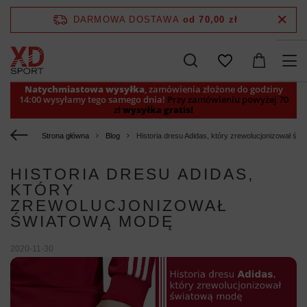
DARMOWA DOSTAWA
od 70,00 zł
Natychmiastowa wysyłka
, zamówienia złożone do godziny
14:00 wysyłamy tego samego dnia!
Przy zamówieniu powyżej 70
zł
wysyłka gratis!
Strona główna
Blog
Historia dresu Adidas, który zrewolucjonizował św
HISTORIA DRESU ADIDAS,
KTÓRY
ZREWOLUCJONIZOWAŁ
ŚWIATOWĄ MODĘ
2020-11-30