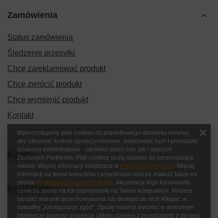
Zamówienia
Status zamówienia
Śledzenie przesyłki
Chcę zareklamować produkt
Chcę zwrócić produkt
Chcę wymienić produkt
Kontakt
Wykorzystujemy pliki cookies do prawidłowego działania serwisu,
aby oferować funkcje społecznościowe, analizować ruch i prowadzić
działania marketingowe - zarówno przez nas, jak i naszych
Konto
Zaufanych Partnerów. Pliki cookies służą również do personalizacji
reklam. Więcej informacji znajdziesz w
polityce prywatności
. Więcej
informacji na temat warunków i prywatności można znaleźć także na
stronie
Prywatność i warunki Google
. Akceptacja tego komunikatu
Regulaminy
oznacza zgodę na ich zapisywanie na Twoim komputerze. Możesz
określić warunki przechowywania lub dostępu do nich klikając w
zakładkę „Konfiguracja zgód”. Zgodę możesz wycofać w dowolnym
momencie poprzez usunięcie plików cookies z przeglądarki z danego