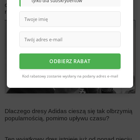
tylko dla subskrybentów
okresie projektanci poprowadzili je wzdłuż
ramion i nogawek dresowych spodni.
ODBIERZ RABAT
Kod rabatowy zostanie wysłany na podany adres e-mail
Dlaczego dresy Adidas cieszą się tak olbrzymią
popularnością, pomimo upływu czasu?
Ten wyjątkowy dres istnieje już od ponad pięciu