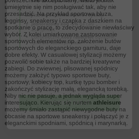
powszechnie akceptowany, warto jednak
umiejętnie się nim posługiwać tak, aby nie
Zapisz się do newslettera i zyskaj:
przesadzić. Na przykład sportowa bluza,
Jednorazowy kod -5%
na cały
legginsy, sneakersy i czapka z daszkiem na
asortyment
spotkanie o pracę, to zdecydowanie niewłaściwy
Comiesięczne
kody rabatowe
dostępne
wybór. Z kolei umiarkowane zastosowanie
tylko dla subskrybentów
sportowych elementów np. założenie butów
sportowych do eleganckiego garnituru, daje
dobre efekty. W casualowej stylizacji możemy
pozwolić sobie także na bardziej kreatywne
zabiegi. Do zwiewnej, plisowanej spódnicy
możemy założyć typowo sportowe buty,
sportowy, kobiecy top, kurtkę typu bomber i
zakończyć stylizację małą, elegancką torebką.
Niby nic nie pasuje, a jednak wygląda super
ODBIERZ RABAT
interesująco. Kierując się nurtem
athleisure
możemy śmiało zastąpić niewygodne buty na
Kod rabatowy zostanie wysłany na podany adres e-mail
obcasie na sportowe sneakersy i połączyć je z
eleganckimi spodniami, spódnicą i marynarką.