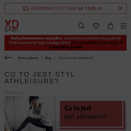
DARMOWA DOSTAWA
od 70,00 zł
Natychmiastowa wysyłka
, zamówienia złożone do godziny
14:00 wysyłamy tego samego dnia!
Przy zamówieniu powyżej 70
zł
wysyłka gratis!
Strona główna
Blog
Co to jest styl athleisure?
CO TO JEST STYL
ATHLEISURE?
2020-10-21