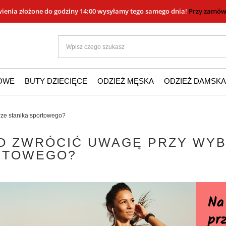
ienia złożone do godziny 14:00 wysyłamy tego samego dnia!
Przy zamówi
ŻOWE
BUTY DZIECIĘCE
ODZIEŻ MĘSKA
ODZIEŻ DAMSKA
rze stanika sportowego?
O ZWRÓCIĆ UWAGĘ PRZY WYB
RTOWEGO?