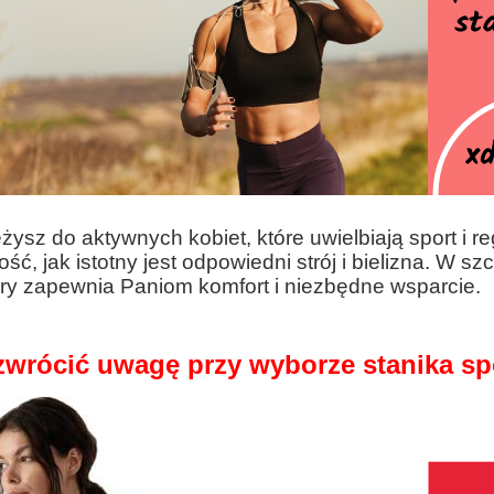
eżysz do aktywnych kobiet, które uwielbiają sport i r
ć, jak istotny jest odpowiedni strój i bielizna. W s
óry zapewnia Paniom komfort i niezbędne wsparcie.
zwrócić uwagę przy wyborze stanika s