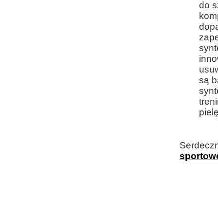
do s
komp
dopa
zape
synt
inno
usuw
są b
synt
tren
piel
Serdeczn
sportow