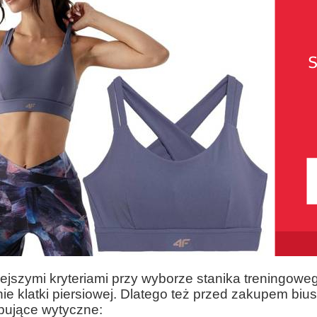
jszymi kryteriami przy wyborze stanika treningoweg
e klatki piersiowej.
Dlatego też przed zakupem biu
pujące wytyczne: