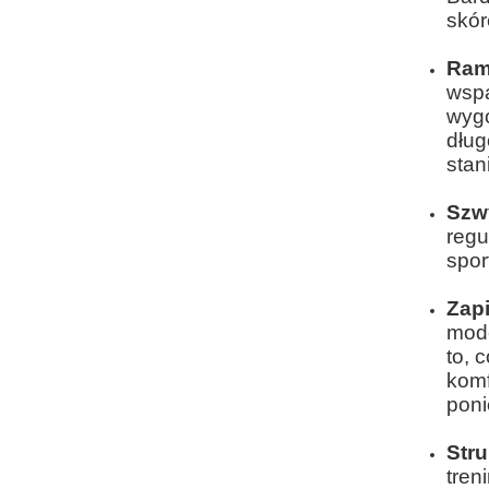
skór
Ram
wspa
wygo
dług
stan
Sz
regu
spor
Zapi
mode
to, 
komf
poni
Stru
tren