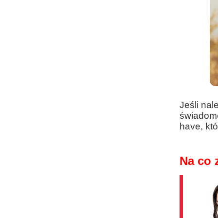
Jeśli nal
świadomoś
have, kt
Na co 