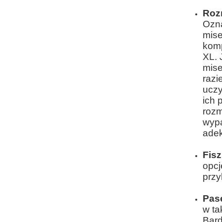
Roz
Ozna
mise
komp
XL.
mise
razi
uczy
ich 
rozm
wypa
adek
Fisz
opcj
przy
Pas
w ta
Bard