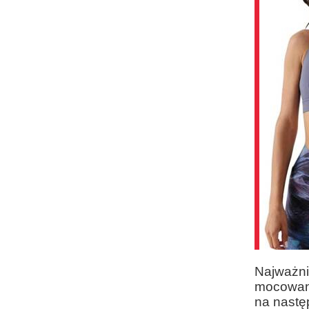
Najważnie
mocowani
na nastę