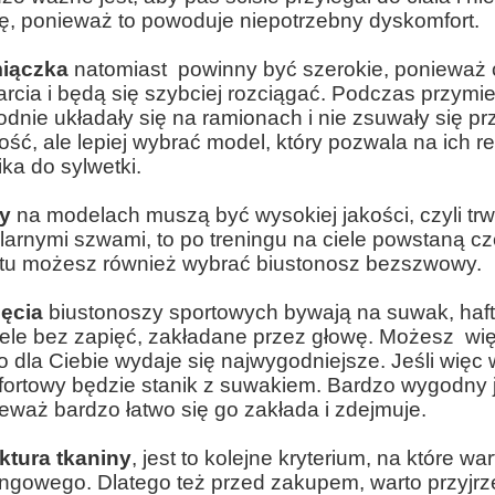
ę, ponieważ to powoduje niepotrzebny dyskomfort.
iączka
natomiast powinny być szerokie, ponieważ 
rcia i będą się szybciej rozciągać. Podczas przymi
dnie układały się na ramionach i nie zsuwały się 
ość, ale lepiej wybrać model, który pozwala na ich r
ika do sylwetki.
wy
na modelach muszą być wysokiej jakości, czyli trwał
larnymi szwami, to po treningu na ciele powstaną c
tu możesz również wybrać biustonosz bezszwowy.
ęcia
biustonoszy sportowych bywają na suwak, haf
le bez zapięć, zakładane przez głowę. Możesz więc
co dla Ciebie wydaje się najwygodniejsze. Jeśli więc
ortowy będzie stanik z suwakiem. Bardzo wygodny j
eważ bardzo łatwo się go zakłada i zdejmuje.
ktura tkaniny
, jest to kolejne kryterium, na które 
ingowego. Dlatego też przed zakupem, warto przyjrz