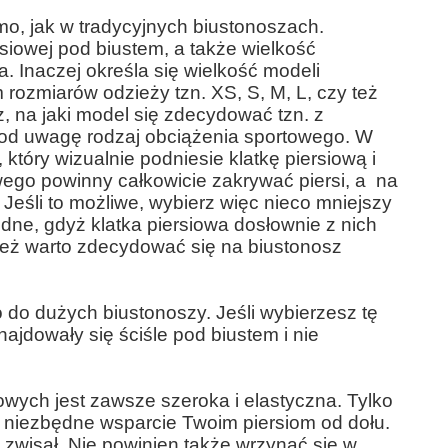
mo, jak w tradycyjnych biustonoszach.
siowej pod biustem, a także wielkość
. Inaczej określa się wielkość modeli
ozmiarów odzieży tzn. XS, S, M, L, czy też
z, na jaki model się zdecydować tzn. z
pod uwagę rodzaj obciążenia sportowego. W
tóry wizualnie podniesie klatkę piersiową i
wego powinny całkowicie zakrywać piersi, a na
Jeśli to możliwe, wybierz więc nieco mniejszy
dne, gdyż klatka piersiowa dosłownie z nich
też warto zdecydować się na biustonosz
do dużych biustonoszy. Jeśli wybierzesz tę
ajdowały się ściśle pod biustem i nie
owych jest zawsze szeroka i elastyczna. Tylko
 niezbędne wsparcie Twoim piersiom od dołu.
e zwisał. Nie powinien także wrzynać się w