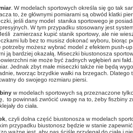
×
ODBIERZ 5% RABATU
miar
. W modelach sportowych określa się go tak sa
cza to, że głównymi pomiarami są obwód klatki pier
Zapisz się do newslettera i zyskaj:
czki, jeśli dany model stanika sportowego je posiada
resyjnych. W tym przypadku stosowany jest system r
Jednorazowy kod -5%
na cały asortyment
Jeśli zamierzasz kupić stanik sportowy, ale nie wies
Comiesięczne
kody rabatowe
dostępne tylko
dla subskrybentów
czkami lub bez to musisz dokonać wyboru, biorąc 
e potrzeby możesz wybrać model z efektem push-up, k
ni ją bardziej okazałą. Miseczki biustonosza sporto
powierzchni nie może być żadnych wgłębień ani fałd. 
iar. Jednak zbyt małe miseczki także nie będą wygo
dnie, tworząc brzydkie wałki na brzegach. Dlatego 
watny do swojego rozmiaru piersi.
biny
w modelach sportowych są przeznaczone tylko 
ODBIERZ RABAT
ę, to powinnaś zwrócić uwagę na to, żeby fiszbiny zn
klejały do ciała.
Kod rabatowy zostanie wysłany na podany adres e-mail
ek
, czyli dolna część biustonosza w modelach sport
kim przypadku biustonosz będzie w stanie zapewnić
zo ważne jest, aby pas ściśle przylegał do ciała i ni