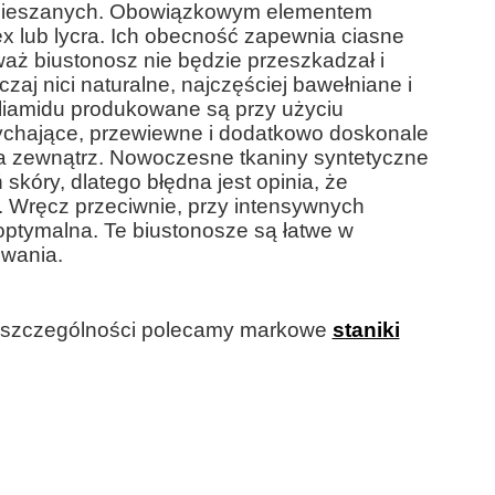
n mieszanych. Obowiązkowym elementem
ex lub lycra. Ich obecność zapewnia ciasne
waż biustonosz nie będzie przeszkadzał i
aj nici naturalne, najczęściej bawełniane i
oliamidu produkowane są przy użyciu
dychające, przewiewne i dodatkowo doskonale
na zewnątrz. Nowoczesne tkaniny syntetyczne
óry, dlatego błędna jest opinia, że ​​
 Wręcz przeciwnie, przy intensywnych
 optymalna. Te biustonosze są łatwe w
owania.
szczególności polecamy markowe
staniki