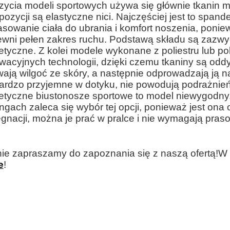
zycia modeli sportowych używa się głównie tkani
ozycji są elastyczne nici. Najczęściej jest to spand
sowanie ciała do ubrania i komfort noszenia, ponie
wni pełen zakres ruchu. Podstawą składu są zazwycz
etyczne. Z kolei modele wykonane z poliestru lub p
wacyjnych technologii, dzięki czemu tkaniny są od
ają wilgoć ze skóry, a następnie odprowadzają ją 
ardzo przyjemne w dotyku, nie powodują podrażnień sk
etyczne biustonosze sportowe to model niewygodny.
ingach zaleca się wybór tej opcji, ponieważ jest ona
ęgnacji, można je prać w pralce i nie wymagają pras
ie zapraszamy do zapoznania się z naszą ofertą!
W 
e
!