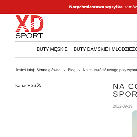
Natychmiastowa wysyłka
, zamów
BUTY MĘSKIE
BUTY DAMSKIE I MŁODZIE
Jesteś tutaj:
Strona główna
Blog
Na co zwrócić uwagę przy wybo
NA C
Kanał RSS
SPO
2022-09-19