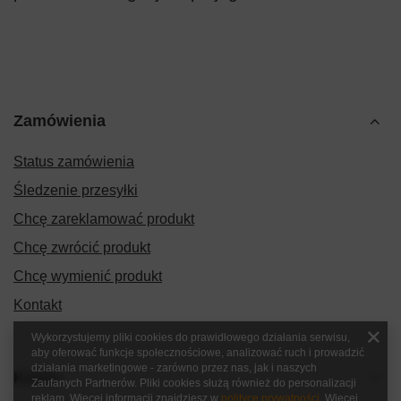
Zamówienia
Status zamówienia
Śledzenie przesyłki
Chcę zareklamować produkt
Chcę zwrócić produkt
Chcę wymienić produkt
Kontakt
Wykorzystujemy pliki cookies do prawidłowego działania serwisu,
aby oferować funkcje społecznościowe, analizować ruch i prowadzić
działania marketingowe - zarówno przez nas, jak i naszych
Konto
Zaufanych Partnerów. Pliki cookies służą również do personalizacji
reklam. Więcej informacji znajdziesz w
polityce prywatności
. Więcej