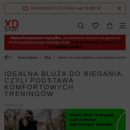
DARMOWA DOSTAWA
od 70,00 zł
Natychmiastowa wysyłka
, zamówienia złożone do godziny
14:00 wysyłamy tego samego dnia!
Przy zamówieniu powyżej 70
zł
wysyłka gratis!
Strona główna
Blog
Idealna bluza do biegania, czyli podstawa komfort
IDEALNA BLUZA DO BIEGANIA,
CZYLI PODSTAWA
KOMFORTOWYCH
TRENINGÓW
2024-03-15