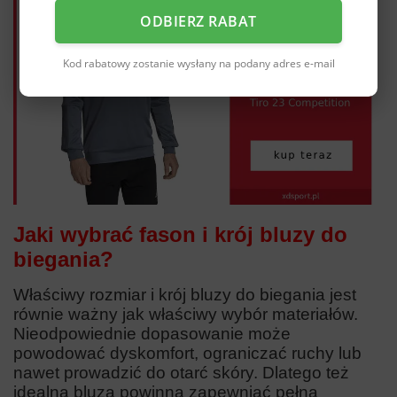
ODBIERZ RABAT
Kod rabatowy zostanie wysłany na podany adres e-mail
Jaki wybrać fason i krój bluzy do
biegania?
Właściwy rozmiar i krój bluzy do biegania jest
równie ważny jak właściwy wybór materiałów.
Nieodpowiednie dopasowanie może
powodować dyskomfort, ograniczać ruchy lub
nawet prowadzić do otarć skóry. Dlatego też
idealna bluza powinna zapewniać pełną