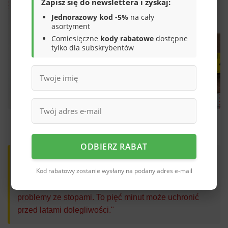
Zapisz się do newslettera i zyskaj:
Jednorazowy kod -5%
na cały
asortyment
Comiesięczne
kody rabatowe
dostępne
tylko dla subskrybentów
Precyzyjny pomiar to klucz do idealnie dopasowanego obuwia i
zdrowych stóp.
ODBIERZ RABAT
Eksperci ortopedii dziecięcej podkreślają: "Dokładny
Kod rabatowy zostanie wysłany na podany adres e-mail
pomiar to absolutna podstawa. Bez niego ryzykujesz
nie tylko dyskomfort, ale również długofalowe
problemy ze stopami. To pięć minut może uchronić
przed latami dolegliwości."