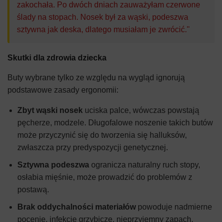
zakochała. Po dwóch dniach zauważyłam czerwone
ślady na stopach. Nosek był za wąski, podeszwa
sztywna jak deska, dlatego musiałam je zwrócić."
Skutki dla zdrowia dziecka
Buty wybrane tylko ze względu na wygląd ignorują
podstawowe zasady ergonomii:
Zbyt wąski nosek
uciska palce, wówczas powstają
pęcherze, modzele. Długofalowe noszenie takich butów
może przyczynić się do tworzenia się halluksów,
zwłaszcza przy predyspozycji genetycznej.
Sztywna podeszwa
ogranicza naturalny ruch stopy,
osłabia mięśnie, może prowadzić do problemów z
postawą.
Brak oddychalności materiałów
powoduje nadmierne
pocenie, infekcje grzybicze, nieprzyjemny zapach.