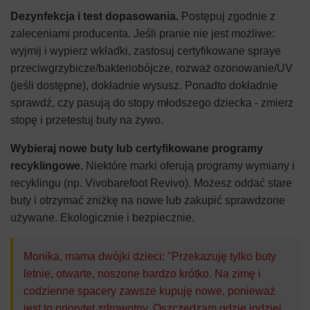
Dezynfekcja i test dopasowania.
Postępuj zgodnie z
zaleceniami producenta. Jeśli pranie nie jest możliwe:
wyjmij i wypierz wkładki, zastosuj certyfikowane spraye
przeciwgrzybicze/bakteriobójcze, rozważ ozonowanie/UV
(jeśli dostępne), dokładnie wysusz. Ponadto dokładnie
sprawdź, czy pasują do stopy młodszego dziecka - zmierz
stopę i przetestuj buty na żywo.
Wybieraj nowe buty lub certyfikowane programy
recyklingowe.
Niektóre marki oferują programy wymiany i
recyklingu (np. Vivobarefoot Revivo). Możesz oddać stare
buty i otrzymać zniżkę na nowe lub zakupić sprawdzone
używane. Ekologicznie i bezpiecznie.
Monika, mama dwójki dzieci: "Przekazuję tylko buty
letnie, otwarte, noszone bardzo krótko. Na zimę i
codzienne spacery zawsze kupuję nowe, ponieważ
jest to priorytet zdrowotny. Oszczędzam gdzie indziej,