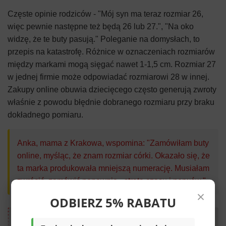
Częste opinie rodziców - "Mój syn ma teraz rozmiar 26,
więc pewnie następne też będą 26 lub 27.", "Na oko
widzę, że te buty pasują." Poleganie na domysłach, to
przepis na katastrofę. Różnice w oznaczeniach rozmiarów
między markami mogą sięgać nawet 1-1,5 cm. Rozmiar 27
w jednej firmie może odpowiadać rozmiarowi 28 w innej.
Zakupy online obuwia dziecięcego często generują zwroty
właśnie z powodu błędnie dobranego rozmiaru przy braku
dokładnego pomiaru.
Anka, mama z Krakowa, wspomina: "Zamówiłam buty
online, myśląc, że znam rozmiar córki. Okazało się, że
ta marka produkowała mniejszą numerację. Musiałam
zwrócić, zamówić ponownie - strata czasu i nerwów."
×
ODBIERZ 5% RABATU