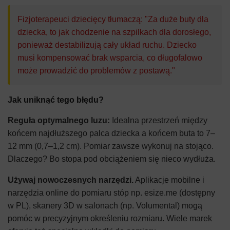
Fizjoterapeuci dziecięcy tłumaczą: "Za duże buty dla
dziecka, to jak chodzenie na szpilkach dla dorosłego,
ponieważ destabilizują cały układ ruchu. Dziecko
musi kompensować brak wsparcia, co długofalowo
może prowadzić do problemów z postawą."
Jak uniknąć tego błędu?
Reguła optymalnego luzu:
Idealna przestrzeń między
końcem najdłuższego palca dziecka a końcem buta to 7–
12 mm (0,7–1,2 cm). Pomiar zawsze wykonuj na stojąco.
Dlaczego? Bo stopa pod obciążeniem się nieco wydłuża.
Używaj nowoczesnych narzędzi.
Aplikacje mobilne i
narzędzia online do pomiaru stóp np. esize.me (dostępny
w PL), skanery 3D w salonach (np. Volumental) mogą
pomóc w precyzyjnym określeniu rozmiaru. Wiele marek