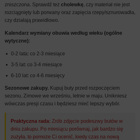
zniszczona. Sprawdź też
cholewkę
, czy materiał nie jest
rozciągnięty lub porwany oraz zapięcia rzepy/sznurowadła,
czy działają prawidłowo.
Kalendarz wymiany obuwia według wieku (ogólne
wytyczne):
0-2 lata: co 2-3 miesiące
3-5 lat: co 3-4 miesiące
6-10 lat: co 4-6 miesięcy
Sezonowe zakupy.
Kupuj buty przed rozpoczęciem
sezonu. Zimowe we wrześniu, letnie w maju. Unikniesz
wówczas presji czasu i będziesz mieć lepszy wybór.
Praktyczna rada:
Zrób zdjęcie podeszwy butów w
dniu zakupu. Po miesiącu porównaj, jak bardzo się
zużyła, to pomoże Ci ocenić, kiedy czas na nową