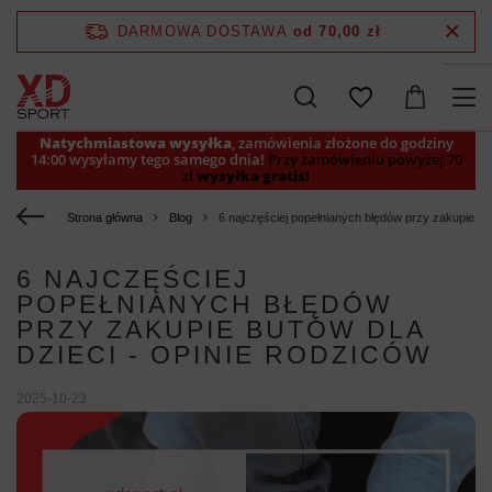
DARMOWA DOSTAWA
od 70,00 zł
Natychmiastowa wysyłka
, zamówienia złożone do godziny
14:00 wysyłamy tego samego dnia!
Przy zamówieniu powyżej 70
zł
wysyłka gratis!
Strona główna
Blog
6 najczęściej popełnianych błędów przy zakupie but
6 NAJCZĘŚCIEJ
POPEŁNIANYCH BŁĘDÓW
PRZY ZAKUPIE BUTÓW DLA
DZIECI - OPINIE RODZICÓW
2025-10-23