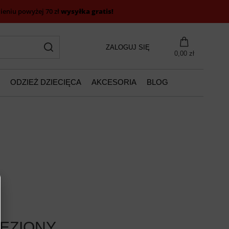
eniu powyżej 70 zł
wysyłka gratis!
ZALOGUJ SIĘ
0,00 zł
ODZIEŻ DZIECIĘCA
AKCESORIA
BLOG
EZIONY.