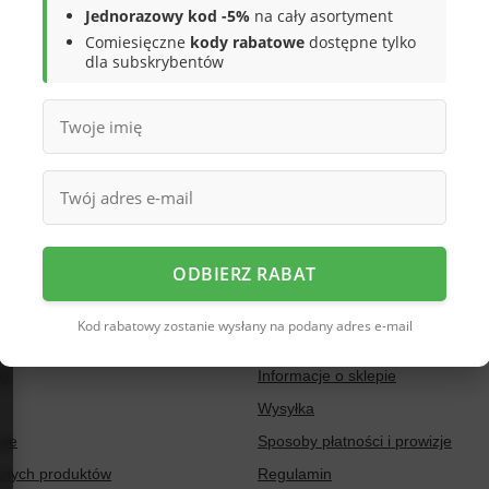
Jednorazowy kod -5%
na cały asortyment
precyzować dokładniejsze parametry. Skorzystaj z
wyszukiwarki zaaw
Comiesięczne
kody rabatowe
dostępne tylko
dla subskrybentów
ODUKTU, KTÓREGO NIE MAMY
pić go w naszym sklepie, możesz skorzystać ze specjalnego formularza 
ODBIERZ RABAT
Regulaminy
Kod rabatowy zostanie wysłany na podany adres e-mail
ię
Informacje o sklepie
Wysyłka
owe
Sposoby płatności i prowizje
ionych produktów
Regulamin