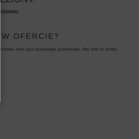
ansowanej
.
 W OFERCIE?
i przesłać nam opis szukanego przedmiotu. Aby móc to zrobić