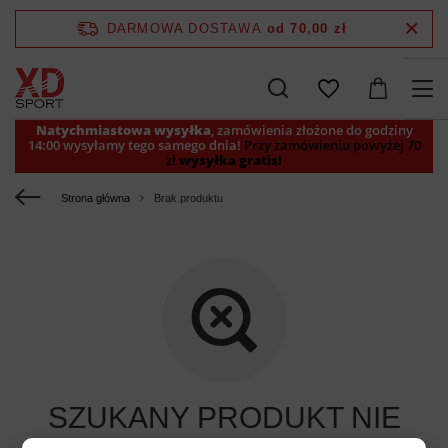
DARMOWA DOSTAWA
od 70,00 zł
Natychmiastowa wysyłka
, zamówienia złożone do godziny
14:00 wysyłamy tego samego dnia!
Przy zamówieniu powyżej 70
zł
wysyłka gratis!
Strona główna
Brak produktu
SZUKANY PRODUKT NIE