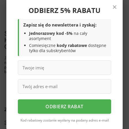
ZOSTAŁ ZNALEZIONY.
×
ODBIERZ 5% RABATU
Spróbuj sprecyzować dokładniejsze parametry. Skorzystaj z
wyszukiwarki zaawansowanej
.
Zapisz się do newslettera i zyskaj:
SZUKASZ PRODUKTU,
Jednorazowy kod -5%
na cały
asortyment
KTÓREGO NIE MAMY W
Comiesięczne
kody rabatowe
dostępne
OFERCIE?
tylko dla subskrybentów
Jeśli nie znalazłeś w naszej ofercie produktu, a chciałbyś kupić go w
naszym sklepie, możesz skorzystać ze specjalnego formularza i
przesłać nam opis szukanego przedmiotu. Aby móc to zrobić musisz
być
zalogowany
.
ODBIERZ RABAT
Zamówienia
Kod rabatowy zostanie wysłany na podany adres e-mail
Status zamówienia