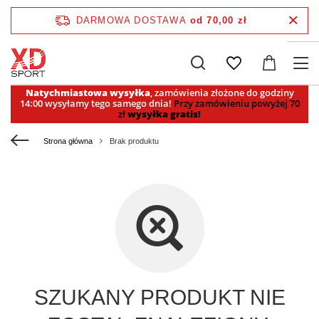
DARMOWA DOSTAWA
od 70,00 zł
Natychmiastowa wysyłka
, zamówienia złożone do godziny
14:00 wysyłamy tego samego dnia!
Przy zamówieniu powyżej 70
zł
wysyłka gratis!
Strona główna
Brak produktu
SZUKANY PRODUKT NIE