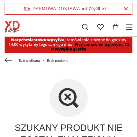
DARMOWA DOSTAWA
od 70,00 zł
Natychmiastowa wysyłka
, zamówienia złożone do godziny
14:00 wysyłamy tego samego dnia!
Przy zamówieniu powyżej 70
zł
wysyłka gratis!
Strona główna
Brak produktu
SZUKANY PRODUKT NIE