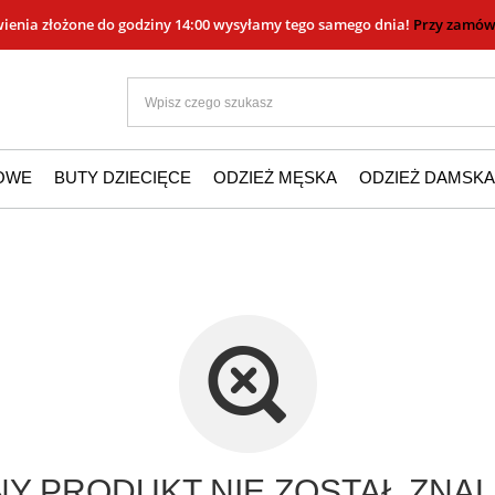
ienia złożone do godziny 14:00 wysyłamy tego samego dnia!
Przy zamówi
ŻOWE
BUTY DZIECIĘCE
ODZIEŻ MĘSKA
ODZIEŻ DAMSKA
Y PRODUKT NIE ZOSTAŁ ZNAL