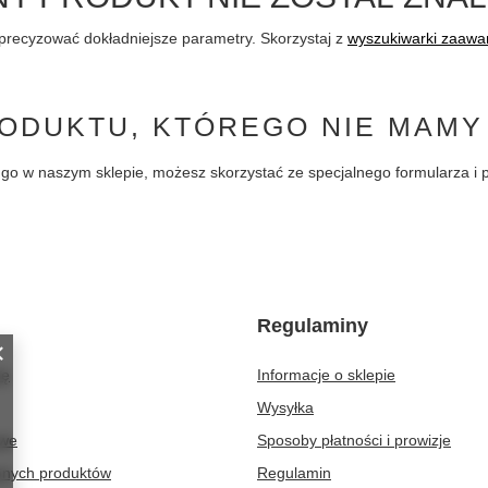
precyzować dokładniejsze parametry. Skorzystaj z
wyszukiwarki zaaw
ODUKTU, KTÓREGO NIE MAMY
pić go w naszym sklepie, możesz skorzystać ze specjalnego formularza 
Regulaminy
ię
Informacje o sklepie
Wysyłka
owe
Sposoby płatności i prowizje
ionych produktów
Regulamin