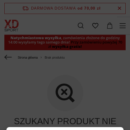
DARMOWA DOSTAWA
od 70,00 zł
Natychmiastowa wysyłka
, zamówienia złożone do godziny
14:00 wysyłamy tego samego dnia!
Przy zamówieniu powyżej 70
zł
wysyłka gratis!
Strona główna
Brak produktu
SZUKANY PRODUKT NIE