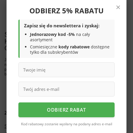
ZOSTAŁ ZNALEZIONY.
×
ODBIERZ 5% RABATU
Spróbuj sprecyzować dokładniejsze parametry. Skorzystaj z
wyszukiwarki zaawansowanej
.
Zapisz się do newslettera i zyskaj:
SZUKASZ PRODUKTU,
Jednorazowy kod -5%
na cały
asortyment
KTÓREGO NIE MAMY W
Comiesięczne
kody rabatowe
dostępne
OFERCIE?
tylko dla subskrybentów
Jeśli nie znalazłeś w naszej ofercie produktu, a chciałbyś kupić go w
naszym sklepie, możesz skorzystać ze specjalnego formularza i
przesłać nam opis szukanego przedmiotu. Aby móc to zrobić musisz
być
zalogowany
.
ODBIERZ RABAT
Zamówienia
Kod rabatowy zostanie wysłany na podany adres e-mail
Status zamówienia